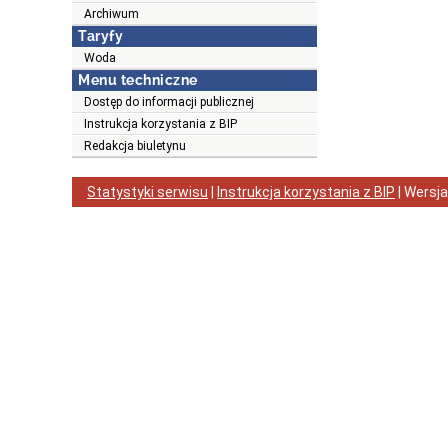
Archiwum
Taryfy
Woda
Menu techniczne
Dostęp do informacji publicznej
Instrukcja korzystania z BIP
Redakcja biuletynu
Statystyki serwisu
|
Instrukcja korzystania z BIP
| Wersj