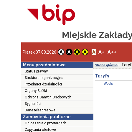
Miejskie Zakład
A
A+
A++
A
A
A
A
Piątek 07.08.2026
Menu przedmiotowe
Taryf
Strona główna
Status prawny
Taryfy
Struktura organizacyjna
Woda
Przedmiot działalności
Organy Spółki
Ochrona Danych Osobowych
Sygnaliści
Dane teleadresowe
Zamówienia publiczne
Ogłoszenia o przetargach
Zapytania ofertowe