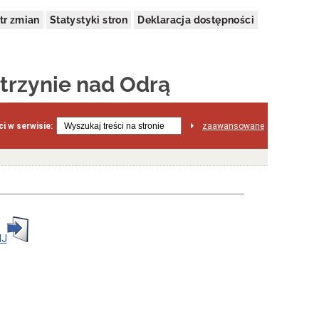
tr zmian
Statystyki stron
Deklaracja dostępności
trzynie nad Odrą
i w serwisie:
zaawansowane
IJ