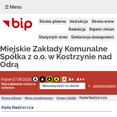
☰ Menu
Menu
Strona główna
Instrukcja
Strona www
przedmiotowe
Status
Redakcja
Rejestr zmian
prawny
Statystyki stron
Deklaracja dostępności
Struktura
organizacyjna
Miejskie Zakłady Komunalne
Przedmiot
działalności
Spółka z o.o. w Kostrzynie nad
Organy
Odrą
Spółki
Ochrona
Danych
A
A+
A++
Osobowych
A
A
A
A
Piątek 07.08.2026
Wyszukiwanie treści w
Sygnaliści
zaawansowane
serwisie:
Dane
teleadresowe
Rada Nadzorcza
Strona główna
Menu przedmiotowe
Organy Spółki
Zamówienia
publiczne
Rada Nadzorcza
Ogłoszenia
o