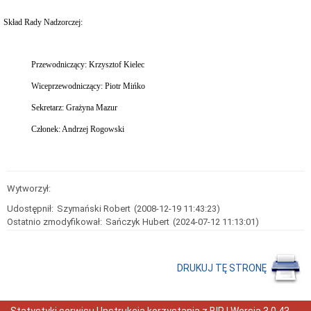
przetargach
Skład Rady Nadzorczej:
Zapytania
ofertowe
Archiwum
Przewodniczący: Krzysztof Kielec
Taryfy
Woda
Wiceprzewodniczący: Piotr Mińko
Menu
Sekretarz: Grażyna Mazur
techniczne
Dostęp
Członek: Andrzej Rogowski
do
informacji
publicznej
Instrukcja
Wytworzył:
korzystania
z
Udostępnił:
Szymański Robert
(2008-12-19 11:43:23)
BIP
Ostatnio zmodyfikował:
Sańczyk Hubert
(2024-07-12 11:13:01)
Redakcja
biuletynu
DRUKUJ TĘ STRONĘ